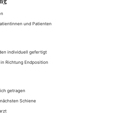
ung
en
atientinnen und Patienten
n individuell gefertigt
in Richtung Endposition
ich getragen
r nächsten Schiene
arzt