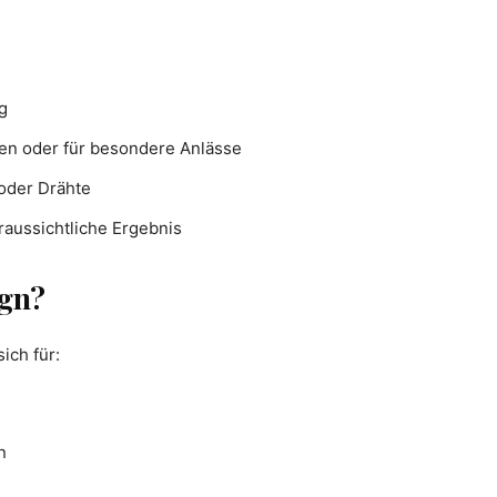
g
en oder für besondere Anlässe
 oder Drähte
oraussichtliche Ergebnis
ign?
ich für:
n