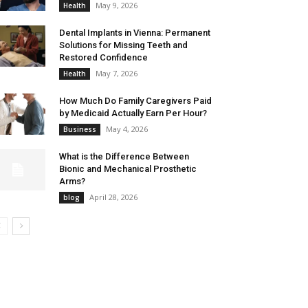
May 9, 2026
Health
Dental Implants in Vienna: Permanent
Solutions for Missing Teeth and
Restored Confidence
May 7, 2026
Health
How Much Do Family Caregivers Paid
by Medicaid Actually Earn Per Hour?
May 4, 2026
Business
What is the Difference Between
Bionic and Mechanical Prosthetic
Arms?
April 28, 2026
blog