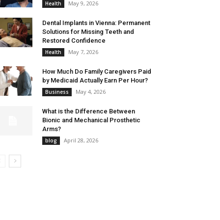
May 9, 2026
Health
Dental Implants in Vienna: Permanent
Solutions for Missing Teeth and
Restored Confidence
May 7, 2026
Health
How Much Do Family Caregivers Paid
by Medicaid Actually Earn Per Hour?
May 4, 2026
Business
What is the Difference Between
Bionic and Mechanical Prosthetic
Arms?
April 28, 2026
blog