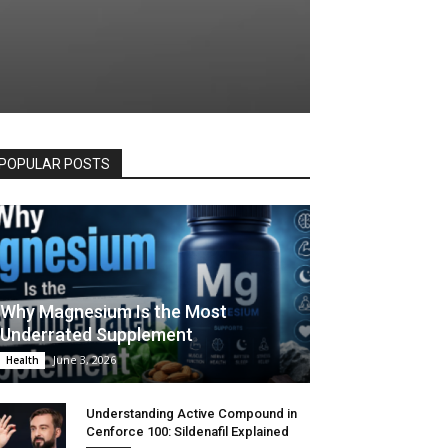
POPULAR POSTS
Why Magnesium Is the Most
Underrated Supplement
June 3, 2026
Health
Understanding Active Compound in
Cenforce 100: Sildenafil Explained