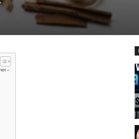
g
पचार –